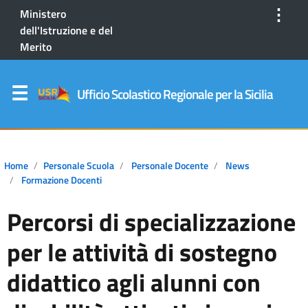
⋮
Ministero
dell'Istruzione e del
Merito
Ufficio Scolastico Regionale per la Sicilia
Home
Personale Scuola
Personale Docente
News
Formazione Docenti
Percorsi di specializzazione
per le attività di sostegno
didattico agli alunni con