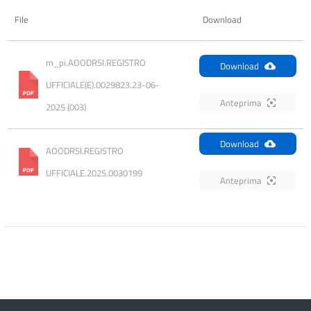
File
Download
m_pi.AOODRSI.REGISTRO 
Download
UFFICIALE(E).0029823.23-06-
Anteprima
2025 (003)
Download
AOODRSI.REGISTRO 
UFFICIALE.2025.0030199
Anteprima