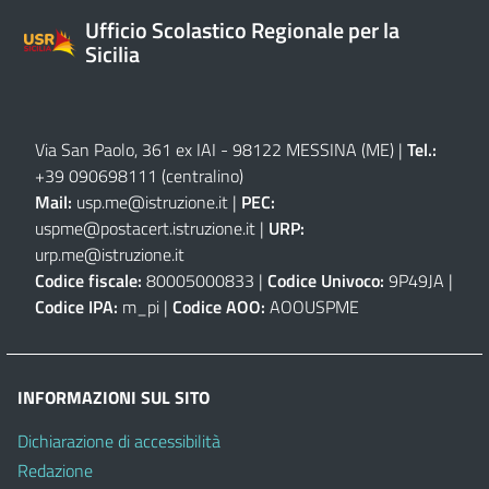
Ufficio Scolastico Regionale per la
Sicilia
Via San Paolo, 361 ex IAI - 98122 MESSINA (ME)
|
Tel.:
+39 090698111
(centralino)
Mail:
usp.me@istruzione.it
|
PEC:
uspme@postacert.istruzione.it
|
URP:
urp.me@istruzione.it
Codice fiscale:
80005000833 |
Codice Univoco:
9P49JA |
Codice IPA:
m_pi |
Codice AOO:
AOOUSPME
INFORMAZIONI SUL SITO
Dichiarazione di accessibilità
Redazione