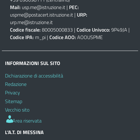
Mail:
usp.me@istruzione.it
|
PEC:
uspme@postacert.istruzione.it
|
URP:
urp.me@istruzione.it
Codice fiscale:
80005000833 |
Codice Univoco:
9P49JA |
Codice IPA:
m_pi |
Codice AOO:
AOOUSPME
INFORMAZIONI SUL SITO
Dichiarazione di accessibilità
Redazione
Privacy
Sitemap
Vecchio sito
Area riservata
L’A.T. DI MESSINA