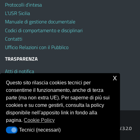
Protocolli d’intesa
L’USR Sicilia
Manuale di gestione documentale
Codici di comportamento e disciplinari
Contatti
Ufficio Relazioni con il Pubblico
TRASPARENZA
Atti di notifica
x
Albo on line
Questo sito rilascia cookies tecnici per
Amministrazione Trasparente
consentirne il funzionamento, anche di terza
Obiettivi di Accessibilità
parte (ma non extra UE). Per saperne di più sui
cookies e su come gestirli, consulta la policy
disponibile nell'apposito link in fondo alla
pagina.
Cookie Policy
Portale realizzato con la piattaforma
Argo Web 4.0
Template Italia configurato sul tema accessibile
EduTheme
V.3.2.0
Tecnici (necessari)
Tecnici (necessari)
(Mizar)