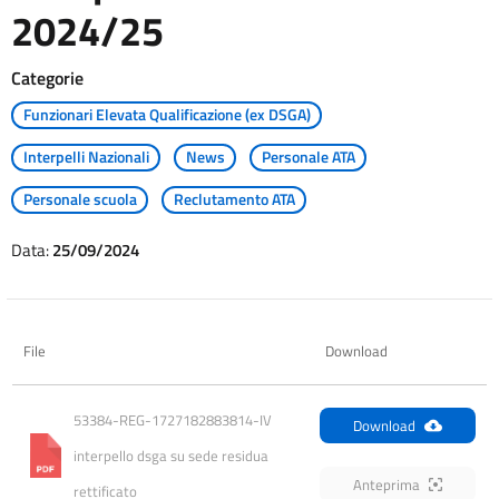
2024/25
Categorie
Funzionari Elevata Qualificazione (ex DSGA)
Interpelli Nazionali
News
Personale ATA
Personale scuola
Reclutamento ATA
Data:
25/09/2024
File
Download
53384-REG-1727182883814-IV 
Download
interpello dsga su sede residua 
Anteprima
rettificato