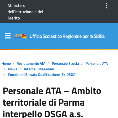
⋮
Ministero
dell'Istruzione e del
Merito
Ufficio Scolastico Regionale per la Sicilia
Home
Reclutamento ATA
Personale Scuola
Personale ATA
News
Interpelli Nazionali
Funzionari Elevata Qualificazione (ex DSGA)
Personale ATA – Ambito
territoriale di Parma
interpello DSGA a.s.