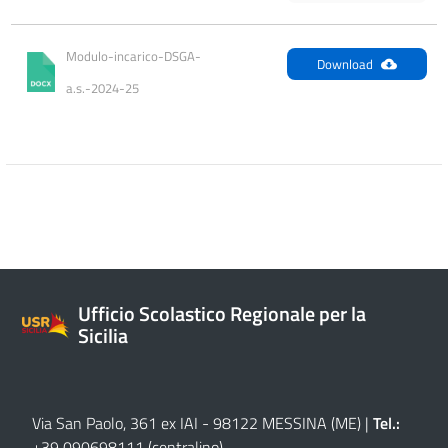
Modulo-incarico-DSGA-
Download
a.s.-2024-25
Ufficio Scolastico Regionale per la
Sicilia
Via San Paolo, 361 ex IAI - 98122 MESSINA (ME)
|
Tel.:
+39 090698111
(centralino)