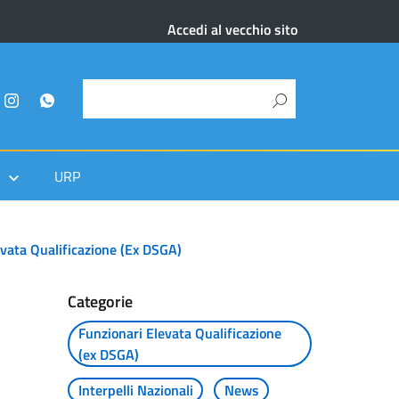
Accedi al vecchio sito
URP
evata Qualificazione (ex DSGA)
Categorie
Funzionari Elevata Qualificazione
(ex DSGA)
Interpelli Nazionali
News