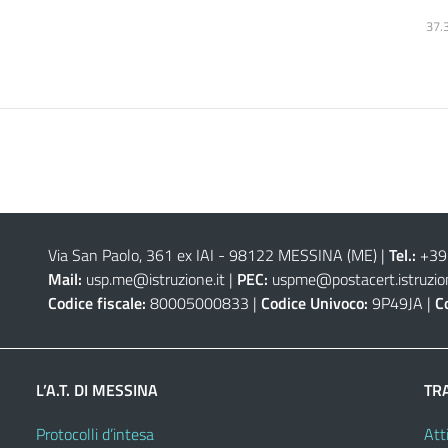
37.
Via San Paolo, 361 ex IAI - 98122 MESSINA (ME)
|
Tel.:
+39
Mail:
usp.me@istruzione.it
|
PEC:
uspme@postacert.istruzion
Codice fiscale:
80005000833 |
Codice Univoco:
9P49JA |
C
L’A.T. DI MESSINA
TR
Protocolli d’intesa
Atti