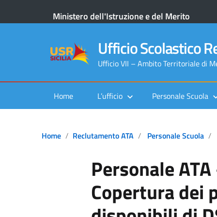
Ministero dell'Istruzione e del Merito
Ufficio Scolastico Re
Ufficio VII – Ambito Territoriale di 
Home
L’ufficio
Personale Scuola
Home
Reclutamento ATA
Personale Scuola
Personale ATA
Copertura dei p
disponibili di 