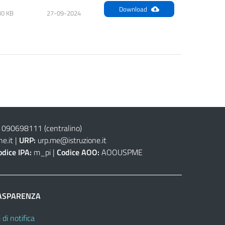
Download
30 KB
27-09-2024
 090698111
(centralino)
e.it
|
URP:
urp.me@istruzione.it
odice IPA:
m_pi |
Codice AOO:
AOOUSPME
ASPARENZA
 di notifica