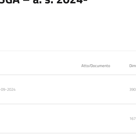
Atto/Documento
Dim
-09-2024
390
167