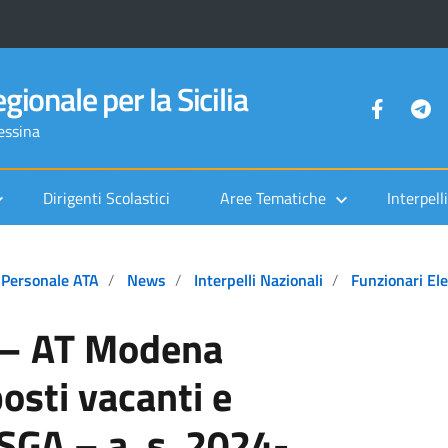
gionale per la Sicilia
Messina
Dirigenti Scolastici
Aree Tematiche
Interpelli
Personale ATA
News
Interpelli Nazionali
Funzionari El
 – AT Modena
osti vacanti e
DSGA – a. s. 2024-