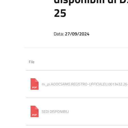
25
Data:
27/09/2024
File
m_pi.AOOCSAMO.REGISTRO-UFFICIALEU.0013432.26
SEDI DISPONIBILI