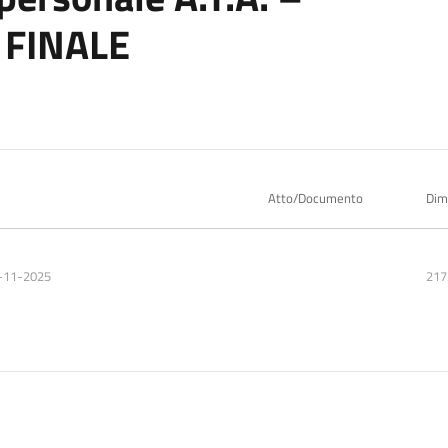
 FINALE
Atto/Documento
Dim
-11-2025
217