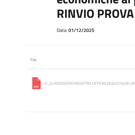
RINVIO PROVA
Data:
01/12/2025
File
m_pi.AOODGPER.REGISTRO UFFICIALE(U).0215456.29