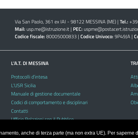
Via San Paolo, 361 ex IAI - 98122 MESSINA (ME)
|
Tel.:
+39
Mail:
usp.me@istruzione.it
|
PEC:
uspme@postacert.istruzion
Codice fiscale:
80005000833 |
Codice Univoco:
9P49JA |
C
L’A.T. DI MESSINA
TR
Protocolli d’intesa
Atti
L’USR Sicilia
Alb
Manuale di gestione documentale
Amm
Codici di comportamento e disciplinari
Obie
Contatti
Ufficio Relazioni con il Pubblico
ionamento, anche di terza parte (ma non extra UE). Per saperne di