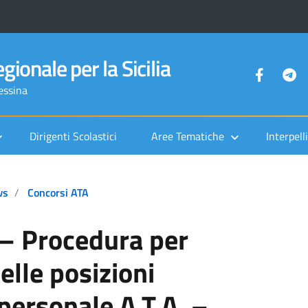
gionale per la Sicilia
Messina
Dirigenti Scolastici
Aree Tematiche
Interpelli
ws
Concorsi ATA
– Procedura per
elle posizioni
personale A.T.A. –