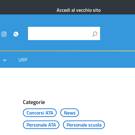
Accedi al vecchio sito
URP
Categorie
Concorsi ATA
News
Personale ATA
Personale scuola