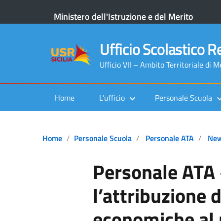
Ministero dell'Istruzione e del Merito
Ufficio Scolastico Re
Ufficio VII – Ambito Territoriale di 
Home
L’ufficio
Personale Scuola
Home
Personale Scuola
Personale ATA
Ne
Personale ATA 
l’attribuzione d
economiche al 