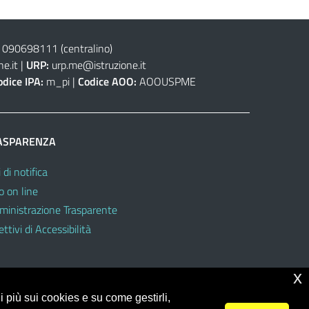
 090698111
(centralino)
e.it
|
URP:
urp.me@istruzione.it
odice IPA:
m_pi |
Codice AOO:
AOOUSPME
ASPARENZA
 di notifica
o on line
inistrazione Trasparente
ttivi di Accessibilità
x
 più sui cookies e su come gestirli,