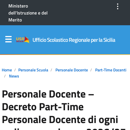
⋮
Ministero
dell'Istruzione e del
Merito
Ufficio Scolastico Regionale per la Sicilia
Home
Personale Scuola
Personale Docente
Part-Time Docenti
News
Personale Docente –
Decreto Part-Time
Personale Docente di ogni