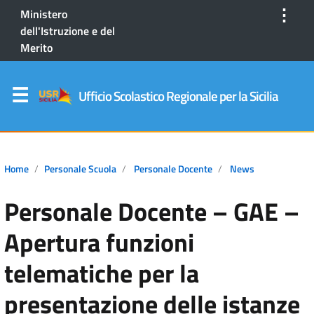
⋮
Ministero
dell'Istruzione e del
Merito
Ufficio Scolastico Regionale per la Sicilia
Home
Personale Scuola
Personale Docente
News
Personale Docente – GAE –
Apertura funzioni
telematiche per la
presentazione delle istanze