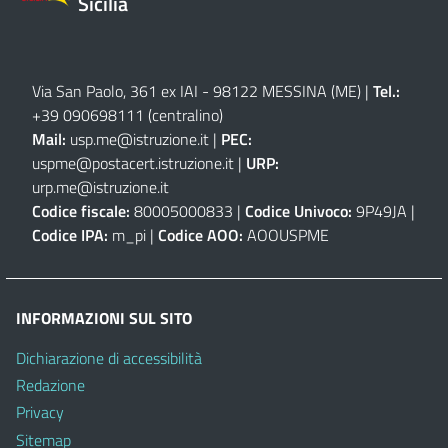
Sicilia
Via San Paolo, 361 ex IAI - 98122 MESSINA (ME)
|
Tel.:
+39 090698111
(centralino)
Mail:
usp.me@istruzione.it
|
PEC:
uspme@postacert.istruzione.it
|
URP:
urp.me@istruzione.it
Codice fiscale:
80005000833 |
Codice Univoco:
9P49JA |
Codice IPA:
m_pi |
Codice AOO:
AOOUSPME
INFORMAZIONI SUL SITO
Dichiarazione di accessibilità
Redazione
Privacy
Sitemap