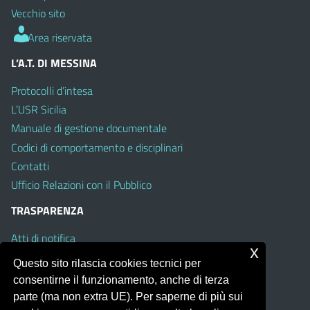
Vecchio sito
Area riservata
L’A.T. DI MESSINA
Protocolli d’intesa
L’USR Sicilia
Manuale di gestione documentale
Codici di comportamento e disciplinari
Contatti
Ufficio Relazioni con il Pubblico
TRASPARENZA
Atti di notifica
x
Albo on line
Questo sito rilascia cookies tecnici per
Amministrazione Trasparente
consentirne il funzionamento, anche di terza
Obiettivi di Accessibilità
parte (ma non extra UE). Per saperne di più sui