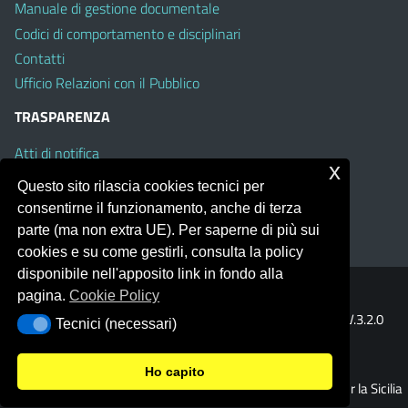
Manuale di gestione documentale
Codici di comportamento e disciplinari
Contatti
Ufficio Relazioni con il Pubblico
TRASPARENZA
Atti di notifica
x
Albo on line
Questo sito rilascia cookies tecnici per
Amministrazione Trasparente
consentirne il funzionamento, anche di terza
Obiettivi di Accessibilità
parte (ma non extra UE). Per saperne di più sui
cookies e su come gestirli, consulta la policy
disponibile nell'apposito link in fondo alla
pagina.
Cookie Policy
Portale realizzato con la piattaforma
Argo Web 4.0
Template Italia configurato sul tema accessibile
EduTheme
V.3.2.0
Tecnici (necessari)
Tecnici (necessari)
(Mizar)
Ho capito
© 2026 Ufficio Scolastico Regionale per la Sicilia