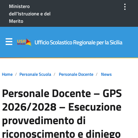
⋮
Ministero
dell'Istruzione e del
Merito
Ufficio Scolastico Regionale per la Sicilia
Home
Personale Scuola
Personale Docente
News
Personale Docente – GPS
2026/2028 – Esecuzione
provvedimento di
riconoscimento e diniego