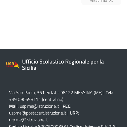
Anteprima
Ufficio Scolastico Regionale per la
Sicilia
Via San Paolo, 361 ex IAI - 98122 MESSINA (ME)
|
Tel.:
+39 090698111
(centralino)
Mail:
usp.me@istruzione.it
|
PEC:
uspme@postacert.istruzione.it
|
URP:
urp.me@istruzione.it
Codice fiscale:
80005000833 |
Codice Univoco:
9P49JA |