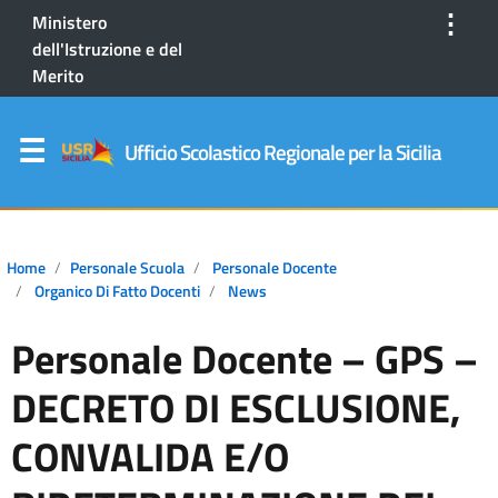
⋮
Ministero
dell'Istruzione e del
Merito
Ufficio Scolastico Regionale per la Sicilia
Home
Personale Scuola
Personale Docente
Organico Di Fatto Docenti
News
Personale Docente – GPS –
DECRETO DI ESCLUSIONE,
CONVALIDA E/O