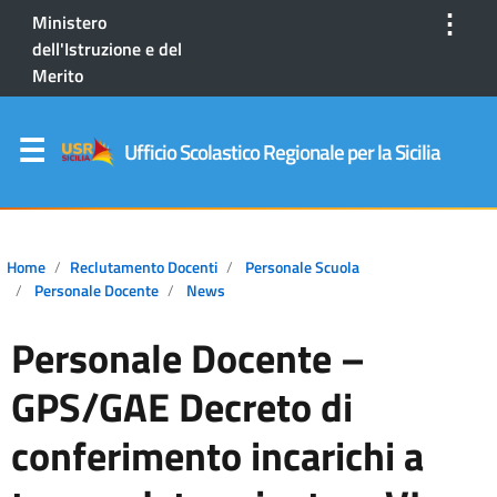
⋮
Ministero
dell'Istruzione e del
Merito
Ufficio Scolastico Regionale per la Sicilia
Home
Reclutamento Docenti
Personale Scuola
Personale Docente
News
Personale Docente –
GPS/GAE Decreto di
conferimento incarichi a