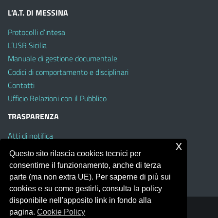
L’A.T. DI MESSINA
Protocolli d’intesa
L’USR Sicilia
Manuale di gestione documentale
Codici di comportamento e disciplinari
Contatti
Ufficio Relazioni con il Pubblico
TRASPARENZA
Atti di notifica
x
Albo on line
Questo sito rilascia cookies tecnici per
Amministrazione Trasparente
consentirne il funzionamento, anche di terza
Obiettivi di Accessibilità
parte (ma non extra UE). Per saperne di più sui
cookies e su come gestirli, consulta la policy
disponibile nell'apposito link in fondo alla
pagina.
Cookie Policy
Portale realizzato con la piattaforma
Argo Web 4.0