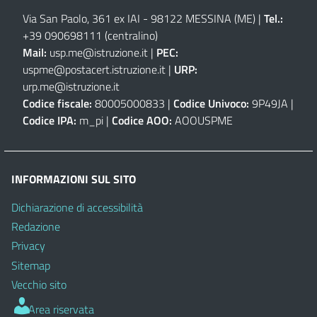
Via San Paolo, 361 ex IAI - 98122 MESSINA (ME)
|
Tel.:
+39 090698111
(centralino)
Mail:
usp.me@istruzione.it
|
PEC:
uspme@postacert.istruzione.it
|
URP:
urp.me@istruzione.it
Codice fiscale:
80005000833 |
Codice Univoco:
9P49JA |
Codice IPA:
m_pi |
Codice AOO:
AOOUSPME
INFORMAZIONI SUL SITO
Dichiarazione di accessibilità
Redazione
Privacy
Sitemap
Vecchio sito
Area riservata