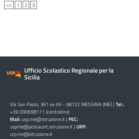
<<
1
2
3
Ufficio Scolastico Regionale per la
Sicilia
Via San Paolo, 361 ex IAI - 98122 MESSINA (ME)
|
Tel.:
+39 090698111
(centralino)
Mail:
usp.me@istruzione.it
|
PEC:
uspme@postacert.istruzione.it
|
URP:
urp.me@istruzione.it