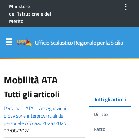
⋮
Ministero
dell'Istruzione e del
Merito
Ufficio Scolastico Regionale per la Sicilia
Mobilità ATA
Tutti gli articoli
Tutti gli articoli
Personale ATA – Assegnazioni
Diritto
provvisorie interprovinciali del
personale ATA a.s. 2024/2025
Fatto
27/08/2024