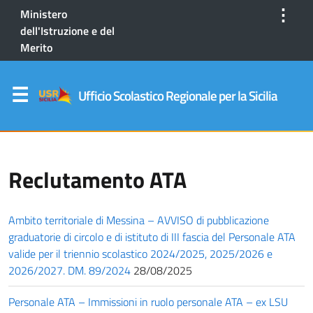
⋮
Ministero
dell'Istruzione e del
Merito
Ufficio Scolastico Regionale per la Sicilia
Reclutamento ATA
Ambito territoriale di Messina – AVVISO di pubblicazione
graduatorie di circolo e di istituto di III fascia del Personale ATA
valide per il triennio scolastico 2024/2025, 2025/2026 e
2026/2027. DM. 89/2024
28/08/2025
Personale ATA – Immissioni in ruolo personale ATA – ex LSU