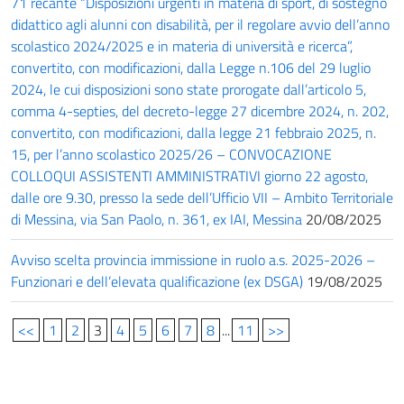
71 recante “Disposizioni urgenti in materia di sport, di sostegno
didattico agli alunni con disabilità, per il regolare avvio dell’anno
scolastico 2024/2025 e in materia di università e ricerca”,
convertito, con modificazioni, dalla Legge n.106 del 29 luglio
2024, le cui disposizioni sono state prorogate dall’articolo 5,
comma 4-septies, del decreto-legge 27 dicembre 2024, n. 202,
convertito, con modificazioni, dalla legge 21 febbraio 2025, n.
15, per l’anno scolastico 2025/26 – CONVOCAZIONE
COLLOQUI ASSISTENTI AMMINISTRATIVI giorno 22 agosto,
dalle ore 9.30, presso la sede dell’Ufficio VII – Ambito Territoriale
di Messina, via San Paolo, n. 361, ex IAI, Messina
20/08/2025
Avviso scelta provincia immissione in ruolo a.s. 2025-2026 –
Funzionari e dell’elevata qualificazione (ex DSGA)
19/08/2025
<<
1
2
3
4
5
6
7
8
...
11
>>