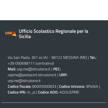
Ufficio Scolastico Regionale per la
Sicilia
Via San Paolo, 361 ex IAI - 98122 MESSINA (ME)
|
Tel.:
+39 090698111
(centralino)
Mail:
usp.me@istruzione.it
|
PEC:
uspme@postacert.istruzione.it
|
URP:
urp.me@istruzione.it
Codice fiscale:
80005000833 |
Codice Univoco:
9P49JA |
Codice IPA:
m_pi |
Codice AOO:
AOOUSPME