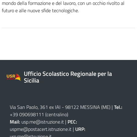
mondo della formazione e del lavoro, con un occhio rivolto al
futuro e alle nuove sfide tecnologiche.
Ufficio Scolastico Regionale per la
Sicilia
Via San Paolo, 361 ex IAI - 98122 MESSINA (ME)
|
Tel.:
+39 090698111
(centralino)
Mail:
usp.me@istruzione.it
|
PEC:
uspme@postacert.istruzione.it
|
URP:
urp.me@istruzione.it