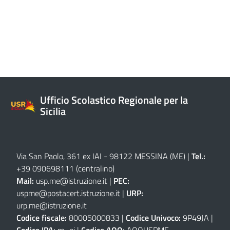
Ufficio Scolastico Regionale per la
Sicilia
Via San Paolo, 361 ex IAI - 98122 MESSINA (ME)
|
Tel.:
+39 090698111
(centralino)
Mail:
usp.me@istruzione.it
|
PEC:
uspme@postacert.istruzione.it
|
URP:
urp.me@istruzione.it
Codice fiscale:
80005000833 |
Codice Univoco:
9P49JA |
Codice IPA:
m_pi |
Codice AOO:
AOOUSPME