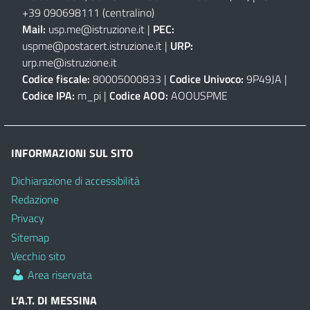
+39 090698111
(centralino)
Mail:
usp.me@istruzione.it
|
PEC:
uspme@postacert.istruzione.it
|
URP:
urp.me@istruzione.it
Codice fiscale:
80005000833 |
Codice Univoco:
9P49JA |
Codice IPA:
m_pi |
Codice AOO:
AOOUSPME
INFORMAZIONI SUL SITO
Dichiarazione di accessibilità
Redazione
Privacy
Sitemap
Vecchio sito
Area riservata
L’A.T. DI MESSINA