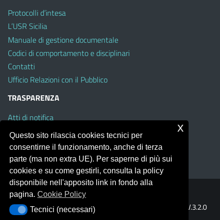
Protocolli d’intesa
L’USR Sicilia
Manuale di gestione documentale
Codici di comportamento e disciplinari
Contatti
Ufficio Relazioni con il Pubblico
TRASPARENZA
Atti di notifica
x
Albo on line
Questo sito rilascia cookies tecnici per
Amministrazione Trasparente
consentirne il funzionamento, anche di terza
Obiettivi di Accessibilità
parte (ma non extra UE). Per saperne di più sui
cookies e su come gestirli, consulta la policy
disponibile nell'apposito link in fondo alla
pagina.
Cookie Policy
Portale realizzato con la piattaforma
Argo Web 4.0
Template Italia configurato sul tema accessibile
EduTheme
V.3.2.0
Tecnici (necessari)
Tecnici (necessari)
(Mizar)