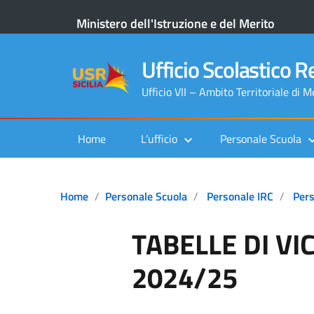
Ministero dell'Istruzione e del Merito
Ufficio Scolastico Re
Ufficio VII – Ambito Territoriale di 
Home
L’ufficio
Personale Scuola
Home
Personale Scuola
Personale IRC
Per
TABELLE DI VIC
2024/25