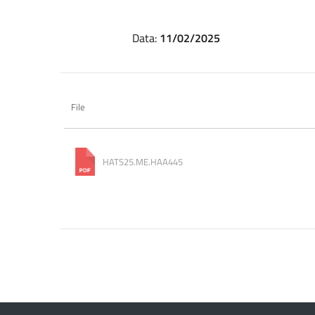
Data:
11/02/2025
File
HATS25.ME.HAA445