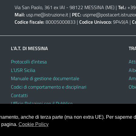
Via San Paolo, 361 ex IAI - 98122 MESSINA (ME)
|
Tel.:
+39
Mail:
usp.me@istruzione.it
|
PEC:
uspme@postacert.istruzion
Codice fiscale:
80005000833 |
Codice Univoco:
9P49JA |
C
L’A.T. DI MESSINA
TR
Protocolli d’intesa
Atti
L’USR Sicilia
Alb
Manuale di gestione documentale
Amm
Codici di comportamento e disciplinari
Obie
Contatti
Ufficio Relazioni con il Pubblico
ionamento, anche di terza parte (ma non extra UE). Per saperne di
a pagina.
Cookie Policy
V.3.2.0 (Mizar)
heme