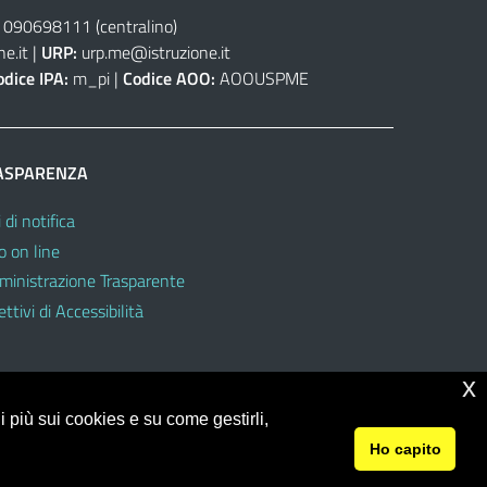
 090698111
(centralino)
e.it
|
URP:
urp.me@istruzione.it
odice IPA:
m_pi |
Codice AOO:
AOOUSPME
ASPARENZA
 di notifica
o on line
inistrazione Trasparente
ttivi di Accessibilità
x
 più sui cookies e su come gestirli,
Ho capito
© 2026 Ufficio Scolastico Regionale per la Sicilia