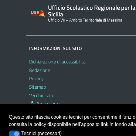
Ufficio Scolastico Regionale per la
Sicilia
Ufficio VII – Ambito Territoriale di Messina
INFORMAZIONI SUL SITO
Dichiarazione di accessibilità
Redazione
Privacy
Sitemap
Vecchio sito
Area riservata
Questo sito rilascia cookies tecnici per consentirne il funz
consulta la policy disponibile nell'apposito link in fondo all
Portale realizzato con la piattaforma
Argo Web 4.0
Tecnici (necessari)
Tecnici (necessari)
Template Italia configurato sul tema accessibile
EduT