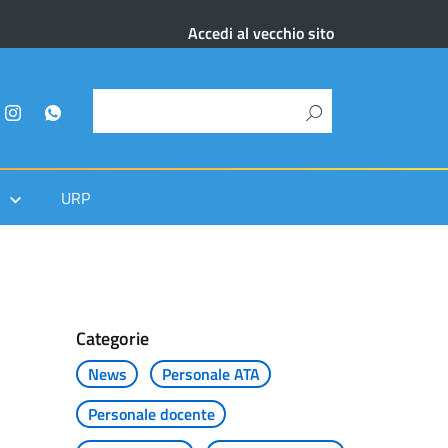
Accedi al vecchio sito
URP
Categorie
News
Personale ATA
Personale docente