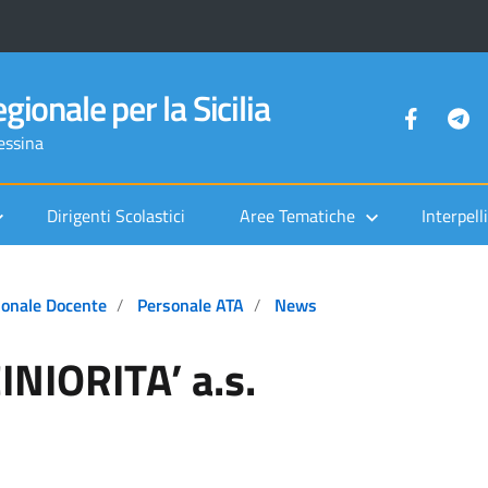
gionale per la Sicilia
Messina
Dirigenti Scolastici
Aree Tematiche
Interpelli
sonale Docente
Personale ATA
News
INIORITA’ a.s.