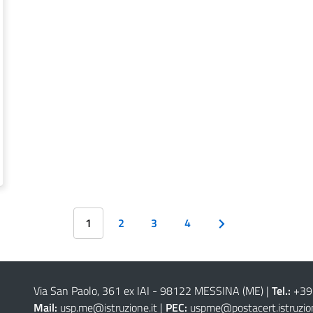
1
2
3
4
Via San Paolo, 361 ex IAI - 98122 MESSINA (ME)
|
Tel.:
+39
Mail:
usp.me@istruzione.it
|
PEC:
uspme@postacert.istruzion