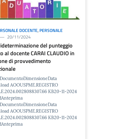
ERSONALE DOCENTE
,
PERSONALE
20/11/2024
ideterminazione del punteggio
ito al docente CARAI CLAUDIO in
one di provvedimento
zionale
o/DocumentoDimensioneData
nload AOOUSPME.REGISTRO
E.2024.0028088307.66 KB20-11-2024
dAnteprima
o/DocumentoDimensioneData
nload AOOUSPME.REGISTRO
E.2024.0028088307.66 KB20-11-2024
dAnteprima