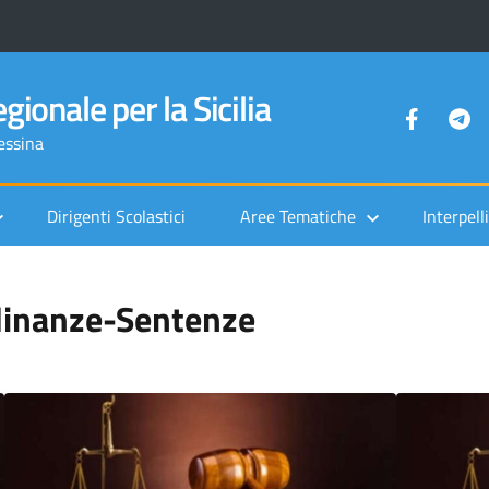
gionale per la Sicilia
Messina
Dirigenti Scolastici
Aree Tematiche
Interpelli
dinanze-Sentenze