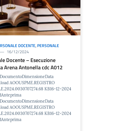
ERSONALE DOCENTE
,
PERSONALE
16/12/2024
le Docente – Esecuzione
a Arena Antonella cdc A012
o/DocumentoDimensioneData
nload AOOUSPME.REGISTRO
E.2024.0030707274.68 KB16-12-2024
dAnteprima
o/DocumentoDimensioneData
nload AOOUSPME.REGISTRO
E.2024.0030707274.68 KB16-12-2024
dAnteprima