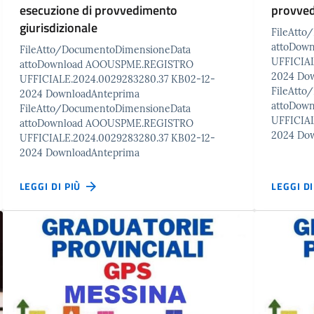
esecuzione di provvedimento
provved
giurisdizionale
FileAtt
attoDow
FileAtto/DocumentoDimensioneData
UFFICIAL
attoDownload AOOUSPME.REGISTRO
2024 Do
UFFICIALE.2024.0029283280.37 KB02-12-
FileAtt
2024 DownloadAnteprima
attoDow
FileAtto/DocumentoDimensioneData
UFFICIAL
attoDownload AOOUSPME.REGISTRO
2024 Do
UFFICIALE.2024.0029283280.37 KB02-12-
2024 DownloadAnteprima
LEGGI DI PIÙ
LEGGI D