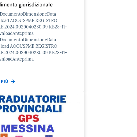
imento giurisdizionale
o/DocumentoDimensioneData
nload AOOUSPME.REGISTRO
E.2024.0029040280.09 KB28-11-
wnloadAnteprima
o/DocumentoDimensioneData
nload AOOUSPME.REGISTRO
E.2024.0029040280.09 KB28-11-
wnloadAnteprima
I PIÙ