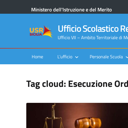
Ministero dell'Istruzione e del Merito
Ufficio Scolastico Re
Ufficio VII – Ambito Territoriale di 
Home
L’ufficio
Personale Scuola
Tag cloud: Esecuzione Or