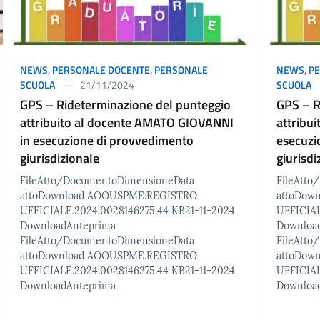
NEWS
,
PERSONALE DOCENTE
,
PERSONALE
NEWS
,
P
SCUOLA
21/11/2024
SCUOLA
GPS – Rideterminazione del punteggio
GPS – R
attribuito al docente AMATO GIOVANNI
attribu
in esecuzione di provvedimento
esecuzi
giurisdizionale
giurisdi
FileAtto/DocumentoDimensioneData
FileAtt
attoDownload AOOUSPME.REGISTRO
attoDow
UFFICIALE.2024.0028146275.44 KB21-11-2024
UFFICIAL
DownloadAnteprima
Downloa
FileAtto/DocumentoDimensioneData
FileAtt
attoDownload AOOUSPME.REGISTRO
attoDow
UFFICIALE.2024.0028146275.44 KB21-11-2024
UFFICIAL
DownloadAnteprima
Downloa