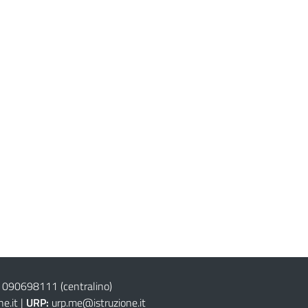
 090698111
(centralino)
e.it
|
URP:
urp.me@istruzione.it