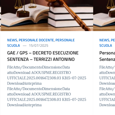
NEWS
,
PERSONALE DOCENTE
,
PERSONALE
NEWS
,
P
SCUOLA
15/07/2025
SCUOLA
GAE / GPS – DECRETO ESECUZIONE
Persona
SENTENZA – TERRIZZI ANTONINO
Sentenz
FileAtto/DocumentoDimensioneData
FileAtt
attoDownload AOOUSPME.REGISTRO
attoDow
UFFICIALE.2025.0016472308.03 KB15-07-2025
UFFICIAL
DownloadAnteprima
Downloa
FileAtto/DocumentoDimensioneData
FileAtt
attoDownload AOOUSPME.REGISTRO
attoDow
UFFICIALE.2025.0016472308.03 KB15-07-2025
UFFICIAL
DownloadAnteprima
Downloa