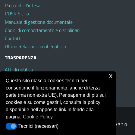
Protocolli d’intesa
L’USR Sicilia
Manuale di gestione documentale
Codici di comportamento e disciplinari
Contatti
Ufficio Relazioni con il Pubblico
TRASPARENZA
Atti di notifica
x
Albo on line
Questo sito rilascia cookies tecnici per
Amministrazione Trasparente
consentirne il funzionamento, anche di terza
Obiettivi di Accessibilità
parte (ma non extra UE). Per saperne di più sui
cookies e su come gestirli, consulta la policy
disponibile nell'apposito link in fondo alla
pagina.
Cookie Policy
Portale realizzato con la piattaforma
Argo Web 4.0
Template Italia configurato sul tema accessibile
EduTheme
V.3.2.0
Tecnici (necessari)
Tecnici (necessari)
(Mizar)