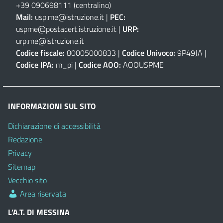
+39 090698111
(centralino)
Mail:
usp.me@istruzione.it
|
PEC:
uspme@postacert.istruzione.it
|
URP:
urp.me@istruzione.it
Codice fiscale:
80005000833 |
Codice Univoco:
9P49JA |
Codice IPA:
m_pi |
Codice AOO:
AOOUSPME
INFORMAZIONI SUL SITO
Dichiarazione di accessibilità
Redazione
Privacy
Sitemap
Vecchio sito
Area riservata
L’A.T. DI MESSINA