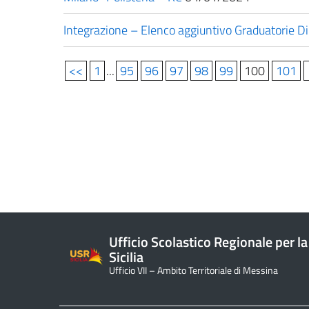
Integrazione – Elenco aggiuntivo Graduatorie Dir
<<
1
...
95
96
97
98
99
100
101
Ufficio Scolastico Regionale per la
Sicilia
Ufficio VII – Ambito Territoriale di Messina