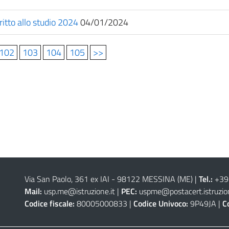
itto allo studio 2024
04/01/2024
102
103
104
105
>>
Via San Paolo, 361 ex IAI - 98122 MESSINA (ME)
|
Tel.:
+39
Mail:
usp.me@istruzione.it
|
PEC:
uspme@postacert.istruzion
Codice fiscale:
80005000833 |
Codice Univoco:
9P49JA |
C