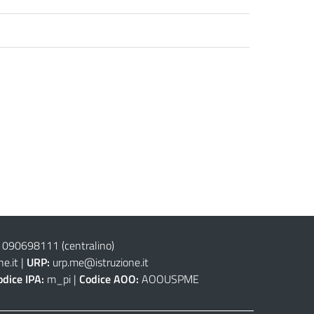
 090698111
(centralino)
e.it
|
URP:
urp.me@istruzione.it
odice IPA:
m_pi |
Codice AOO:
AOOUSPME