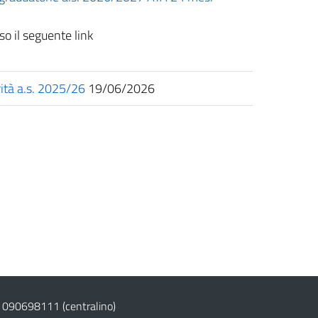
rso il seguente link
rità a.s. 2025/26
19/06/2026
 090698111
(centralino)