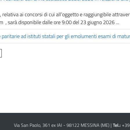
), relativa ai concorsi di cui all’oggetto e raggiungibile attrave
 , sarà disponibile dalle ore 9:00 del 23 giugno 2026 ...
aritarie ad istituti statali per gli emolumenti esami di matu
Via San Paolo, 361 ex IAI - 98122 MESSINA (ME)
|
Tel.:
+39