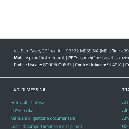
Via San Paolo, 361 ex IAI - 98122 MESSINA (ME)
|
Tel.:
+39
Mail:
usp.me@istruzione.it
|
PEC:
uspme@postacert.istruzion
Codice fiscale:
80005000833 |
Codice Univoco:
9P49JA |
C
L’A.T. DI MESSINA
TR
Protocolli d’intesa
Atti
L’USR Sicilia
Alb
Manuale di gestione documentale
Amm
Codici di comportamento e disciplinari
Obie