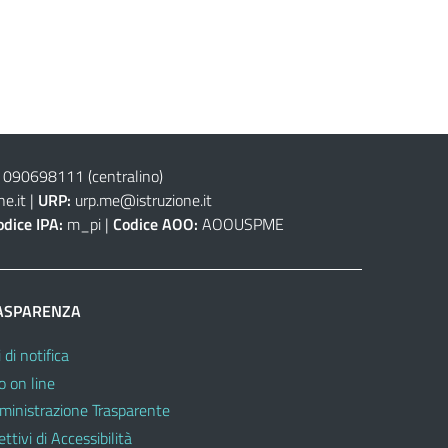
 090698111
(centralino)
e.it
|
URP:
urp.me@istruzione.it
odice IPA:
m_pi |
Codice AOO:
AOOUSPME
ASPARENZA
 di notifica
o on line
inistrazione Trasparente
ttivi di Accessibilità