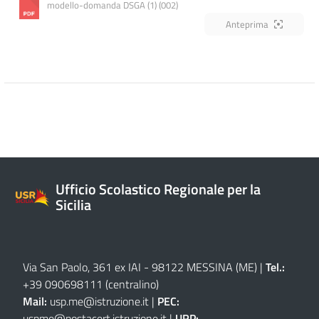
modello-domanda DSGA (1) (002)
Anteprima
Ufficio Scolastico Regionale per la
Sicilia
Via San Paolo, 361 ex IAI - 98122 MESSINA (ME)
|
Tel.:
+39 090698111
(centralino)
Mail:
usp.me@istruzione.it
|
PEC:
uspme@postacert.istruzione.it
|
URP: