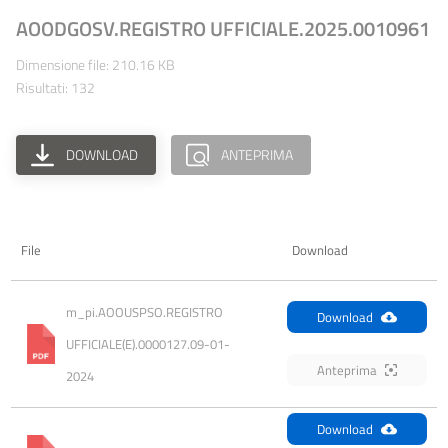
AOODGOSV.REGISTRO UFFICIALE.2025.0010961
Dimensione file: 210.16 KB
Risultati: 132
DOWNLOAD
ANTEPRIMA
File
Download
m_pi.AOOUSPSO.REGISTRO 
Download
UFFICIALE(E).0000127.09-01-
Anteprima
2024
Download