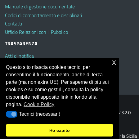
Manuale di gestione documentale
Codici di comportamento e disciplinari
Contatti
Ufficio Relazioni con il Pubblico
TRASPARENZA
Atti di notifica
x
Albo on line
Questo sito rilascia cookies tecnici per
Amministrazione Trasparente
consentirne il funzionamento, anche di terza
Obiettivi di Accessibilità
parte (ma non extra UE). Per saperne di più sui
cookies e su come gestirli, consulta la policy
disponibile nell'apposito link in fondo alla
pagina.
Cookie Policy
Portale realizzato con la piattaforma
Argo Web 4.0
Template Italia configurato sul tema accessibile
EduTheme
V.3.2.0
Tecnici (necessari)
Tecnici (necessari)
(Mizar)
Ho capito
© 2026 Ufficio Scolastico Regionale per la Sicilia