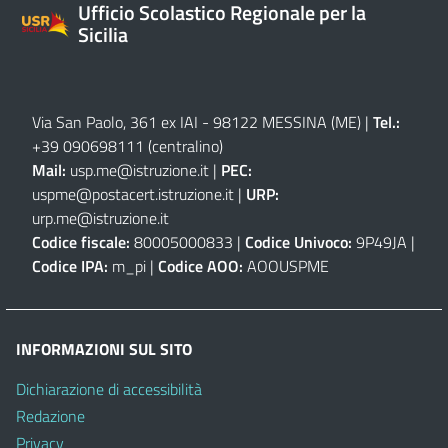
Ufficio Scolastico Regionale per la
Sicilia
Via San Paolo, 361 ex IAI - 98122 MESSINA (ME)
|
Tel.:
+39 090698111
(centralino)
Mail:
usp.me@istruzione.it
|
PEC:
uspme@postacert.istruzione.it
|
URP:
urp.me@istruzione.it
Codice fiscale:
80005000833 |
Codice Univoco:
9P49JA |
Codice IPA:
m_pi |
Codice AOO:
AOOUSPME
INFORMAZIONI SUL SITO
Dichiarazione di accessibilità
Redazione
Privacy