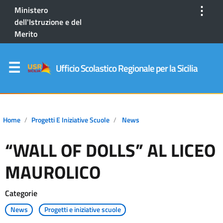
⋮
Ministero
dell'Istruzione e del
Merito
Ufficio Scolastico Regionale per la Sicilia
Home
Progetti E Iniziative Scuole
News
“WALL OF DOLLS” AL LICEO
MAUROLICO
Categorie
News
Progetti e iniziative scuole