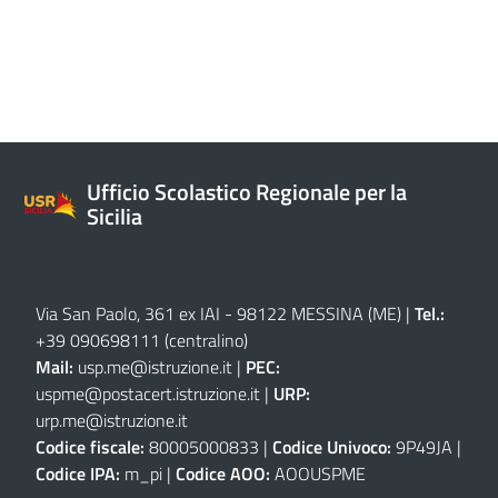
Ufficio Scolastico Regionale per la
Sicilia
Via San Paolo, 361 ex IAI - 98122 MESSINA (ME)
|
Tel.:
+39 090698111
(centralino)
Mail:
usp.me@istruzione.it
|
PEC:
uspme@postacert.istruzione.it
|
URP:
urp.me@istruzione.it
Codice fiscale:
80005000833 |
Codice Univoco:
9P49JA |
Codice IPA:
m_pi |
Codice AOO:
AOOUSPME