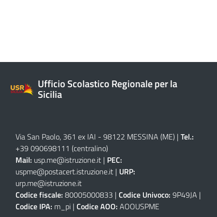
Ufficio Scolastico Regionale per la
Sicilia
Via San Paolo, 361 ex IAI - 98122 MESSINA (ME)
|
Tel.:
+39 090698111
(centralino)
Mail:
usp.me@istruzione.it
|
PEC:
uspme@postacert.istruzione.it
|
URP:
urp.me@istruzione.it
Codice fiscale:
80005000833 |
Codice Univoco:
9P49JA |
Codice IPA:
m_pi |
Codice AOO:
AOOUSPME