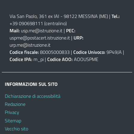
Via San Paolo, 361 ex IAI - 98122 MESSINA (ME)
|
Tel.:
+39 090698111
(centralino)
Mail:
usp.me@istruzione.it
|
PEC:
uspme@postacert.istruzione.it
|
URP:
urp.me@istruzione.it
Codice fiscale:
80005000833 |
Codice Univoco:
9P49JA |
Codice IPA:
m_pi |
Codice AOO:
AOOUSPME
INFORMAZIONI SUL SITO
Dichiarazione di accessibilità
Redazione
Privacy
Sitemap
Vecchio sito