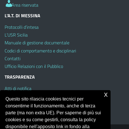
Area riservata
L’A.T. DI MESSINA
Protocolli d’intesa
L’USR Sicilia
Manuale di gestione documentale
Codici di comportamento e disciplinari
Contatti
Ufficio Relazioni con il Pubblico
TRASPARENZA
Atti di notifica
x
Albo on line
Questo sito rilascia cookies tecnici per
Amministrazione Trasparente
consentirne il funzionamento, anche di terza
Obiettivi di Accessibilità
parte (ma non extra UE). Per saperne di più sui
cookies e su come gestirli, consulta la policy
disponibile nell'apposito link in fondo alla