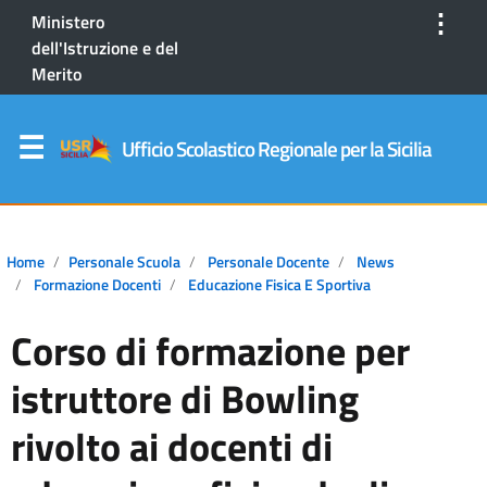
⋮
Ministero
dell'Istruzione e del
Merito
Ufficio Scolastico Regionale per la Sicilia
Home
Personale Scuola
Personale Docente
News
Formazione Docenti
Educazione Fisica E Sportiva
Corso di formazione per
istruttore di Bowling
rivolto ai docenti di