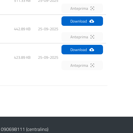
511.33 KB
25-09-2025
Anteprima
Download
442.89 KB
25-09-2025
Anteprima
Download
423.89 KB
25-09-2025
Anteprima
 090698111
(centralino)