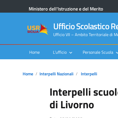
Ministero dell'Istruzione e del Merito
Ufficio Scolastico Re
Ufficio VII – Ambito Territoriale di 
Home
L’ufficio
Personale Scuola
Home
Interpelli Nazionali
Interpelli
Interpelli scuo
di Livorno