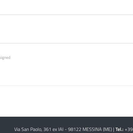
signed
Via San Paolo, 361 ex IAI - 98122 MESSINA (ME)
|
Tel.:
+39