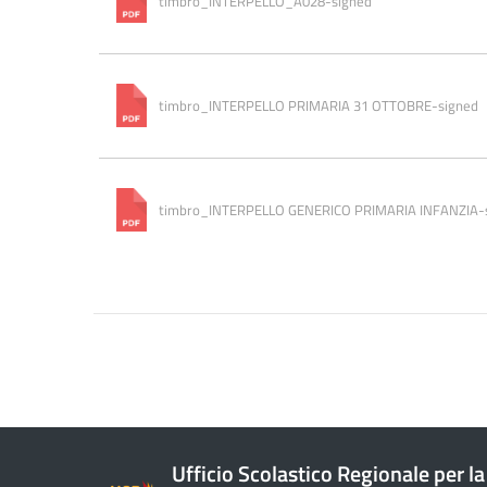
timbro_INTERPELLO_A028-signed
timbro_INTERPELLO PRIMARIA 31 OTTOBRE-signed
timbro_INTERPELLO GENERICO PRIMARIA INFANZIA-
Ufficio Scolastico Regionale per la