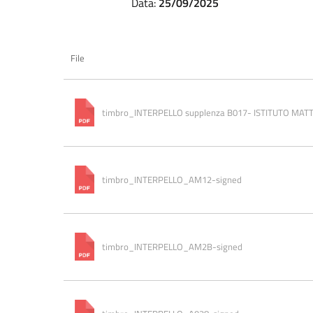
Data:
25/09/2025
File
timbro_INTERPELLO supplenza B017- ISTITUTO MATTEI
timbro_INTERPELLO_AM12-signed
timbro_INTERPELLO_AM2B-signed