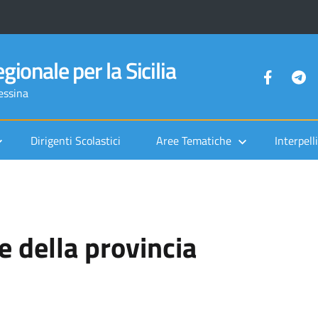
gionale per la Sicilia
Messina
Dirigenti Scolastici
Aree Tematiche
Interpelli
le della provincia