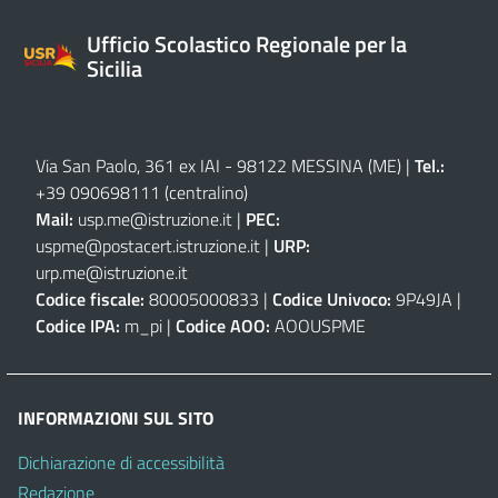
Ufficio Scolastico Regionale per la
Sicilia
Via San Paolo, 361 ex IAI - 98122 MESSINA (ME)
|
Tel.:
+39 090698111
(centralino)
Mail:
usp.me@istruzione.it
|
PEC:
uspme@postacert.istruzione.it
|
URP:
urp.me@istruzione.it
Codice fiscale:
80005000833 |
Codice Univoco:
9P49JA |
Codice IPA:
m_pi |
Codice AOO:
AOOUSPME
INFORMAZIONI SUL SITO
Dichiarazione di accessibilità
Redazione