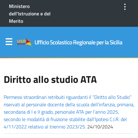
⋮
Ministero
dell'Istruzione e del
Merito
Ufficio Scolastico Regionale per la Sicilia
Diritto allo studio ATA
Permessi straordinari retribuiti riguardanti il “Diritto allo Studio”
riservati al personale docente della scuola dell’infanzia, primaria,
secondaria di I e II grado, personale ATA per l’anno 2025,
secondo le modalità di fruizione stabilite dall’Ipotesi C.I.R. del
4/11/2022 relativo al triennio 2023/25.
24/10/2024