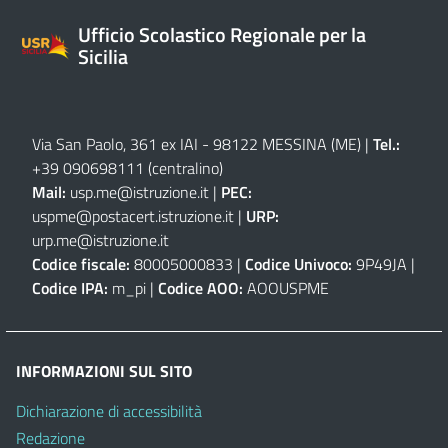
Ufficio Scolastico Regionale per la
Sicilia
Via San Paolo, 361 ex IAI - 98122 MESSINA (ME)
|
Tel.:
+39 090698111
(centralino)
Mail:
usp.me@istruzione.it
|
PEC:
uspme@postacert.istruzione.it
|
URP:
urp.me@istruzione.it
Codice fiscale:
80005000833 |
Codice Univoco:
9P49JA |
Codice IPA:
m_pi |
Codice AOO:
AOOUSPME
INFORMAZIONI SUL SITO
Dichiarazione di accessibilità
Redazione