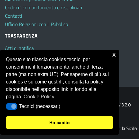
Codici di comportamento e disciplinari
Contatti
Ufficio Relazioni con il Pubblico
TRASPARENZA
Atti di notifica
x
Albo on line
Questo sito rilascia cookies tecnici per
Amministrazione Trasparente
consentirne il funzionamento, anche di terza
Obiettivi di Accessibilità
parte (ma non extra UE). Per saperne di più sui
cookies e su come gestirli, consulta la policy
disponibile nell'apposito link in fondo alla
pagina.
Cookie Policy
Portale realizzato con la piattaforma
Argo Web 4.0
Template Italia configurato sul tema accessibile
EduTheme
V.3.2.0
Tecnici (necessari)
Tecnici (necessari)
(Mizar)
Ho capito
© 2026 Ufficio Scolastico Regionale per la Sicilia