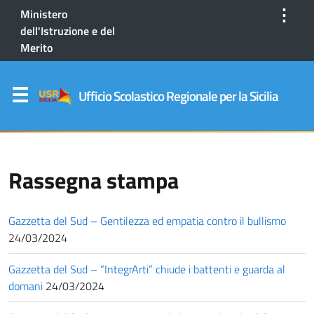
⋮
Ministero
dell'Istruzione e del
Merito
Ufficio Scolastico Regionale per la Sicilia
Rassegna stampa
Gazzetta del Sud – Gentilezza ed empatia contro il bullismo
24/03/2024
Gazzetta del Sud – “IntegrArti” chiude i battenti e guarda al
domani
24/03/2024