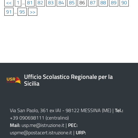
<<
1
...
81
82
83
84
85
86
87
88
89
90
91
...
95
>>
Ufficio Scolastico Regionale per la
Sicilia
Via San Paolo, 361 ex IAI - 98122 MESSINA (ME)
|
Tel.:
+39 090698111
(centralino)
Mail:
usp.me@istruzione.it
|
PEC:
uspme@postacert.istruzione.it
|
URP: