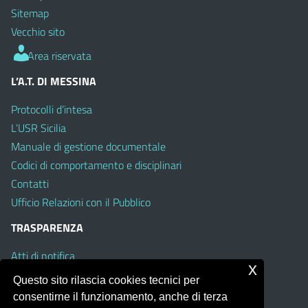
Sitemap
Vecchio sito
Area riservata
L’A.T. DI MESSINA
Protocolli d’intesa
L’USR Sicilia
Manuale di gestione documentale
Codici di comportamento e disciplinari
Contatti
Ufficio Relazioni con il Pubblico
TRASPARENZA
Atti di notifica
x
Albo on line
Questo sito rilascia cookies tecnici per
Amministrazione Trasparente
consentirne il funzionamento, anche di terza