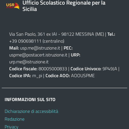
Ufficio Scolastico Regionale per la
Sicilia
Via San Paolo, 361 ex IAI - 98122 MESSINA (ME)
|
Tel.:
+39 090698111
(centralino)
Mail:
usp.me@istruzione.it
|
PEC:
uspme@postacert.istruzione.it
|
URP:
urp.me@istruzione.it
Codice fiscale:
80005000833 |
Codice Univoco:
9P49JA |
Codice IPA:
m_pi |
Codice AOO:
AOOUSPME
INFORMAZIONI SUL SITO
Dichiarazione di accessibilità
Redazione
Privacy