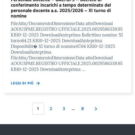
conferimento incarichi a tempo determinato del
personale docente a.s. 2025/2026 – XI turno di
nomine
FileAtto/DocumentoDimensioneData attoDownload
AOOUSPME.REGISTRO UFFICIALE.2025.0029586339.95
KB10-12-2025 DownloadAnteprima Bollettino nomine XI
turno64.21 KB10-12-2025 DownloadAnteprima
Disponibilit� XI turno di nomine67.64 KB10-12-2025
DownloadAnteprima
FileAtto/DocumentoDimensioneData attoDownload
AOOUSPME.REGISTRO UFFICIALE.2025.0029586339.95
KB10-12-2025 DownloadAnteprima …
LEGGI DI PIÙ
1
2
3
…
8