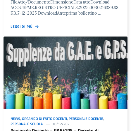
FileAtto/DocumentoDimensioneData attoDownload
AOOUSPME.REGISTRO UFFICIALE.2025.0030216389.88
KB17-12-2025 DownloadAnteprima bollettino …
LEGGI DI PIÙ
NEWS
,
ORGANICO DI FATTO DOCENTI
,
PERSONALE DOCENTE
,
PERSONALE SCUOLA
10/12/2025
Personale Docente – GAE/GPS – Decreto di