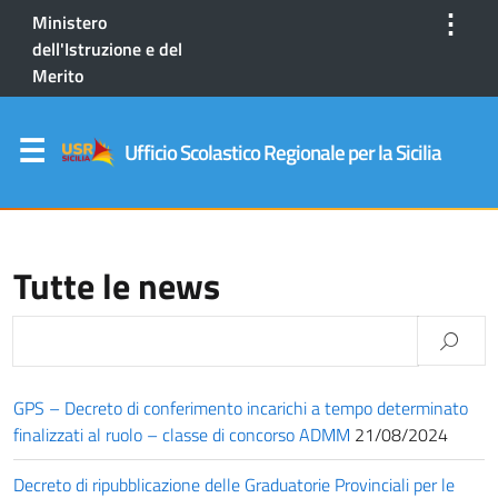
⋮
Ministero
dell'Istruzione e del
Merito
Ufficio Scolastico Regionale per la Sicilia
Tutte le news
GPS – Decreto di conferimento incarichi a tempo determinato
finalizzati al ruolo – classe di concorso ADMM
21/08/2024
Decreto di ripubblicazione delle Graduatorie Provinciali per le