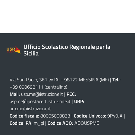
Ufficio Scolastico Regionale per la
Sicilia
Via San Paolo, 361 ex IAI - 98122 MESSINA (ME)
|
Tel.:
+39 090698111
(centralino)
Mail:
usp.me@istruzione.it
|
PEC:
uspme@postacert.istruzione.it
|
URP:
urp.me@istruzione.it
Codice fiscale:
80005000833 |
Codice Univoco:
9P49JA |
Codice IPA:
m_pi |
Codice AOO:
AOOUSPME